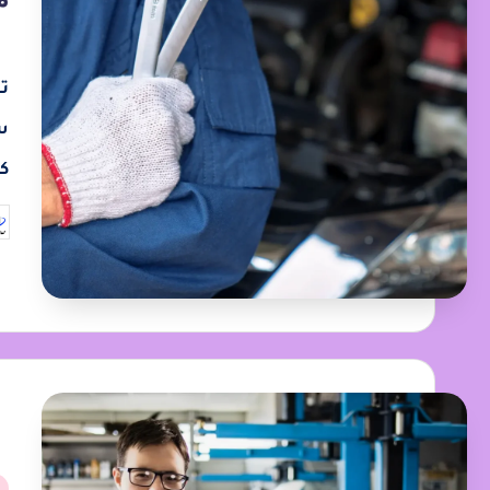
ت
س
ك