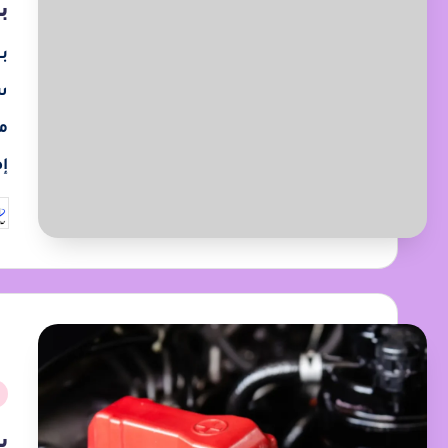
ب
س
م
إ
ب