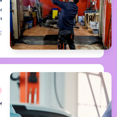
ب
ا
ب