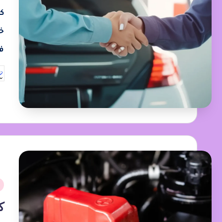
ك
خ
ف
ك