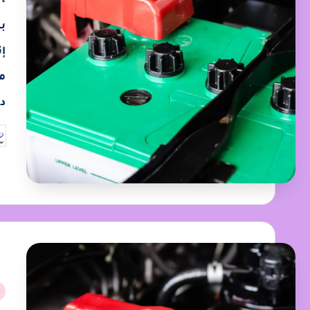
إ
م
د