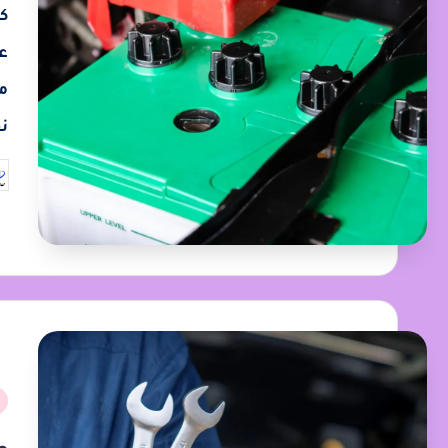
ع
م
ن
م