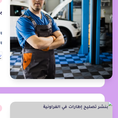
ب
ا
ا